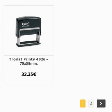
Trodat Printy 4926 –
75x38mm.
32.35
€
1
2