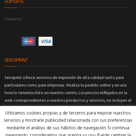
SOPORTE
Contacto
SERVIPRINT
Serviprint ofrece servicios de impresión de alta calidad tanto para
particulares como para empresas. Realiza tu pedido online y en una
hora lo tenemos listo en nuestro centro. Los precios reflejados en la
web correspondientes a nuestros productos y servicios, no incluyen el
IVA.
Utilizamos cookies propias y de terceros para mejorar nuestros
Portes de envío solo exclusivo para toda la península, consultar
servicios y mostrarle publicidad relacionada con sus preferencias
precios.
mediante el análisis de sus hábitos de navegación. Si continua
navegando, consideramos que acepta su uso. Puede cambiar la