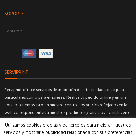
SOPORTE
Contacto
SERVIPRINT
Serviprint ofrece servicios de impresión de alta calidad tanto para
particulares como para empresas. Realiza tu pedido online y en una
hora lo tenemos listo en nuestro centro. Los precios reflejados en la
web correspondientes a nuestros productos y servicios, no incluyen el
IVA.
Utilizamos cookies propias y de terceros para mejorar nuestros
Portes de envío solo exclusivo para toda la península, consultar
servicios y mostrarle publicidad relacionada con sus preferencias